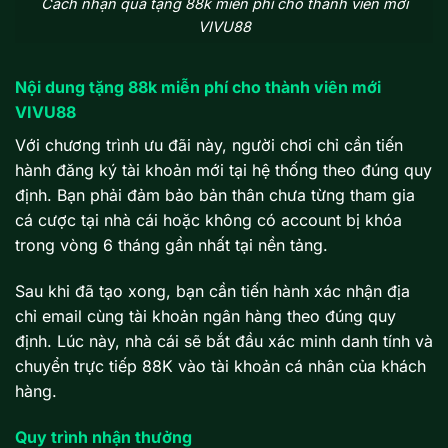
Cách nhận quà tặng 88k miễn phí cho thành viên mới
VIVU88
Nội dung tặng 88k miễn phí cho thành viên mới
VIVU88
Với chương trình ưu đãi này, người chơi chỉ cần tiến
hành đăng ký tài khoản mới tại hệ thống theo đúng quy
định. Bạn phải đảm bảo bản thân chưa từng tham gia
cá cược tại nhà cái hoặc không có account bị khóa
trong vòng 6 tháng gần nhất tại nền tảng.
Sau khi đã tạo xong, bạn cần tiến hành xác nhận địa
chỉ email cùng tài khoản ngân hàng theo đúng quy
định. Lúc này, nhà cái sẽ bắt đầu xác minh danh tính và
chuyển trực tiếp 88K vào tài khoản cá nhân của khách
hàng.
Quy trình nhận thưởng