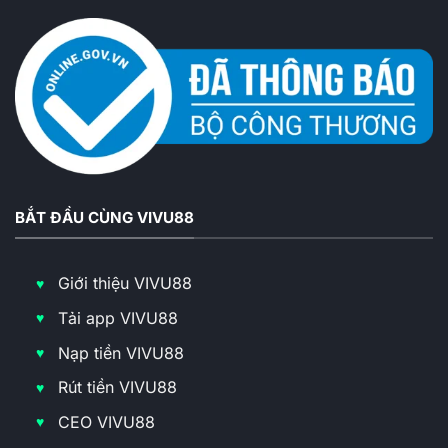
BẮT ĐẦU CÙNG VIVU88
Giới thiệu VIVU88
Tải app VIVU88
Nạp tiền VIVU88
Rút tiền VIVU88
CEO VIVU88