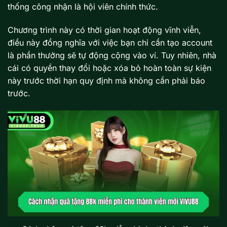
thống công nhận là hội viên chính thức.
Chương trình này có thời gian hoạt động vĩnh viễn,
điều này đồng nghĩa với việc bạn chỉ cần tạo account
là phần thưởng sẽ tự động cộng vào ví. Tuy nhiên, nhà
cái có quyền thay đổi hoặc xóa bỏ hoàn toàn sự kiện
này trước thời hạn quy định mà không cần phải báo
trước.