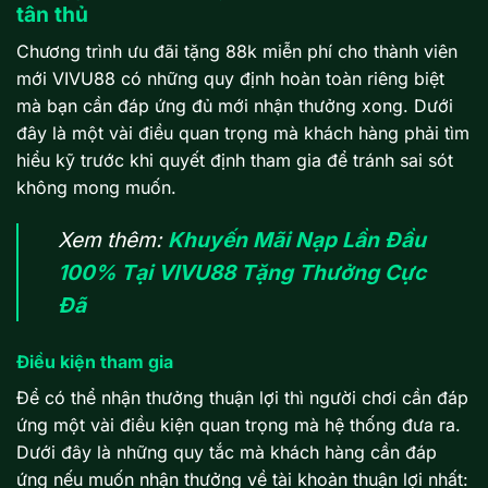
tân thủ
Chương trình ưu đãi tặng 88k miễn phí cho thành viên
mới VIVU88 có những quy định hoàn toàn riêng biệt
mà bạn cần đáp ứng đủ mới nhận thưởng xong. Dưới
đây là một vài điều quan trọng mà khách hàng phải tìm
hiểu kỹ trước khi quyết định tham gia để tránh sai sót
không mong muốn.
Xem thêm:
Khuyến Mãi Nạp Lần Đầu
100% Tại VIVU88 Tặng Thưởng Cực
Đã
Điều kiện tham gia
Để có thể nhận thưởng thuận lợi thì người chơi cần đáp
ứng một vài điều kiện quan trọng mà hệ thống đưa ra.
Dưới đây là những quy tắc mà khách hàng cần đáp
ứng nếu muốn nhận thưởng về tài khoản thuận lợi nhất: