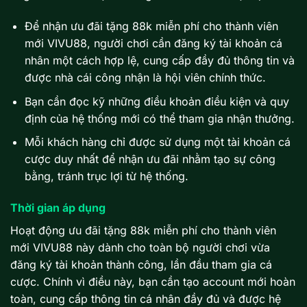
Để nhận ưu đãi tặng 88k miễn phí cho thành viên
mới VIVU88, người chơi cần đăng ký tài khoản cá
nhân một cách hợp lệ, cung cấp đầy đủ thông tin và
được nhà cái công nhận là hội viên chính thức.
Bạn cần đọc kỹ những điều khoản điều kiện và quy
định của hệ thống mới có thể tham gia nhận thưởng.
Mỗi khách hàng chỉ được sử dụng một tài khoản cá
cược duy nhất để nhận ưu đãi nhằm tạo sự công
bằng, tránh trục lợi từ hệ thống.
Thời gian áp dụng
Hoạt động ưu đãi tặng 88k miễn phí cho thành viên
mới VIVU88 này dành cho toàn bộ người chơi vừa
đăng ký tài khoản thành công, lần đầu tham gia cá
cược. Chính vì điều này, bạn cần tạo account mới hoàn
toàn, cung cấp thông tin cá nhân đầy đủ và được hệ