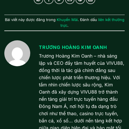
Bài viết này được đăng trong
Khuyến Mãi
. Đánh dấu
liên kết thường
trực
.
TRƯƠNG HOÀNG KIM OANH
Trương Hoàng Kim Oanh – nhà sáng
lập và CEO đầy tâm huyết của VIVU88,
đồng thời là tác giả chính đằng sau
chiến lược phát triển thương hiệu. Với
tầm nhìn chiến lược sâu rộng, Kim
Oanh đã xây dựng VIVU88 trở thành
nền tảng giải trí trực tuyến hàng đầu
Đông Nam Á, nơi hội tụ đa dạng trò
chơi như thể thao, casino trực tuyến,
bắn cá, xổ số... dưới nền tảng kết hợp
giữa giao diện hiện đại và bảo mật tối