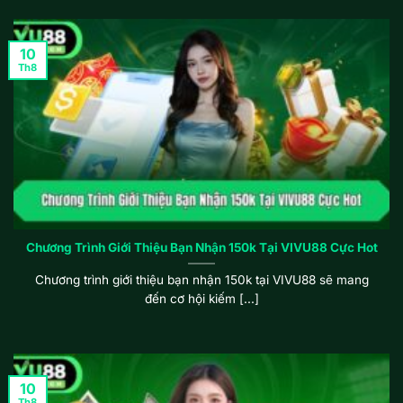
10
Th8
Chương Trình Giới Thiệu Bạn Nhận 150k Tại VIVU88 Cực Hot
Chương trình giới thiệu bạn nhận 150k tại VIVU88 sẽ mang
đến cơ hội kiếm [...]
10
Th8