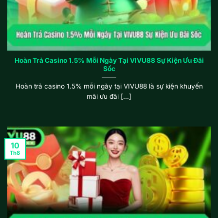
Hoàn Trả Casino 1.5% Mỗi Ngày Tại VIVU88 Sự Kiện Ưu Đãi
Sốc
Hoàn trả casino 1.5% mỗi ngày tại VIVU88 là sự kiện khuyến
mãi ưu đãi [...]
10
Th8