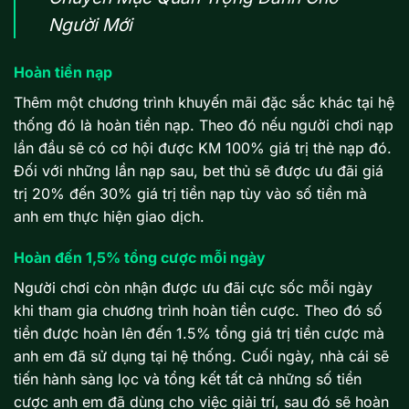
Người Mới
Hoàn tiền nạp
Thêm một chương trình khuyến mãi đặc sắc khác tại hệ
thống đó là hoàn tiền nạp. Theo đó nếu người chơi nạp
lần đầu sẽ có cơ hội được KM 100% giá trị thẻ nạp đó.
Đối với những lần nạp sau, bet thủ sẽ được ưu đãi giá
trị 20% đến 30% giá trị tiền nạp tùy vào số tiền mà
anh em thực hiện giao dịch.
Hoàn đến 1,5% tổng cược mỗi ngày
Người chơi còn nhận được ưu đãi cực sốc mỗi ngày
khi tham gia chương trình hoàn tiền cược. Theo đó số
tiền được hoàn lên đến 1.5% tổng giá trị tiền cược mà
anh em đã sử dụng tại hệ thống. Cuối ngày, nhà cái sẽ
tiến hành sàng lọc và tổng kết tất cả những số tiền
cược anh em đã dùng cho việc giải trí, sau đó sẽ hoàn