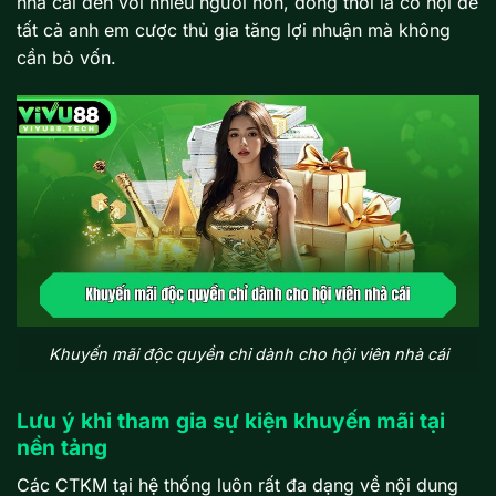
nhà cái đến với nhiều người hơn, đồng thời là cơ hội để
tất cả anh em cược thủ gia tăng lợi nhuận mà không
cần bỏ vốn.
Khuyến mãi độc quyền chỉ dành cho hội viên nhà cái
Lưu ý khi tham gia sự kiện khuyến mãi tại
nền tảng
Các CTKM tại hệ thống luôn rất đa dạng về nội dung