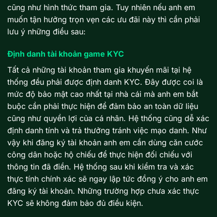
cũng như hình thức tham gia. Tuy nhiên nếu anh em
muốn tận hưởng trọn vẹn các ưu đãi này thì cần phải
lưu ý những điều sau:
Định danh tài khoản game KYC
Tất cả những tài khoản tham gia khuyến mãi tại hệ
thống đều phải được định danh KYC. Đây được coi là
mức độ bảo mật cao nhất tại nhà cái mà anh em bắt
buộc cần phải thực hiện để đảm bảo an toàn dữ liệu
cũng như quyền lợi của cá nhân. Hệ thống cũng dễ xác
định danh tính và trả thưởng tránh việc mạo danh. Như
vậy khi đăng ký tài khoản anh em cần dùng căn cước
công dân hoặc hộ chiếu để thực hiện đối chiếu với
thông tin đã điền. Hệ thống sau khi kiểm tra và xác
thực tính chính xác sẽ ngay lập tức đồng ý cho anh em
đăng ký tài khoản. Những trường hợp chưa xác thực
KYC sẽ không đảm bảo đủ điều kiện.