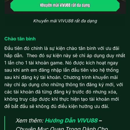
Khuyến mãi VIVU88 rất đa dạng
Chào tân binh
Đầu tiên đó chính là sự kiện chào tân binh với ưu đãi
hấp dẫn. Theo đó sự kiện này sẽ chỉ áp dụng duy nhất
1 lần cho 1 tài khoản game. Nó được kích hoạt ngay
sau khi anh em đăng nhập lần đầu tiên vào hệ thống
sau khi đăng ký tài khoản. Chương trình khuyến mãi
này chỉ áp dụng cho những thông tin đăng ký mới, với
các tài khoản đã từng đăng ký trước đó nhưng xóa,
không truy cập được khi thực hiện tạo tài khoản mới
để bắt đầu sẽ không đủ điều kiện hưởng ưu đãi.
Xem thêm:
Hướng Dẫn VIVU88
–
Chuyên Mục Quan Trọng Dành Cho