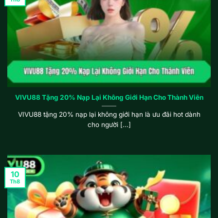
VIVU88 Tặng 20% Nạp Lại Không Giới Hạn Cho Thành Viên
VIVU88 tặng 20% nạp lại không giới hạn là ưu đãi hot dành
cho người [...]
10
Th8