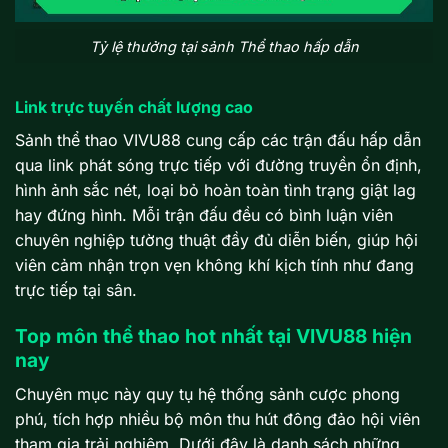
Tỷ lệ thưởng tại sảnh Thể thao hấp dẫn
Link trực tuyến chất lượng cao
Sảnh thể thao VIVU88 cung cấp các trận đấu hấp dẫn
qua link phát sóng trực tiếp với đường truyền ổn định,
hình ảnh sắc nét, loại bỏ hoàn toàn tình trạng giật lag
hay đứng hình. Mỗi trận đấu đều có bình luận viên
chuyên nghiệp tường thuật đầy đủ diễn biến, giúp hội
viên cảm nhận trọn vẹn không khí kịch tính như đang
trực tiếp tại sân.
Top môn thể thao hot nhất tại VIVU88 hiện
nay
Chuyên mục này quy tụ hệ thống sảnh cược phong
phú, tích hợp nhiều bộ môn thu hút đông đảo hội viên
tham gia trải nghiệm. Dưới đây là danh sách những