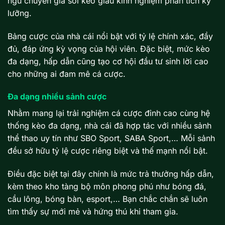
ngũ chuyên gia soi kèo giàu kinh nghiệm phân tích kỹ
lưỡng.
Bảng cược của nhà cái nổi bật với tỷ lệ chính xác, đầy
đủ, đáp ứng kỳ vọng của hội viên. Đặc biệt, mức kèo
đa dạng, hấp dẫn cũng tạo cơ hội đầu tư sinh lời cao
cho những ai đam mê cá cược.
Đa dạng nhiều sảnh cược
Nhằm mang lại trải nghiệm cá cược đỉnh cao cùng hệ
thống kèo đa dạng, nhà cái đã hợp tác với nhiều sảnh
thể thao uy tín như SBO Sport, SABA Sport,… Mỗi sảnh
đều sở hữu tỷ lệ cược riêng biệt và thế mạnh nổi bật.
Điều đặc biệt tại đây chính là mức trả thưởng hấp dẫn,
kèm theo kho tàng bộ môn phong phú như bóng đá,
cầu lông, bóng bàn, esport,… Bạn chắc chắn sẽ luôn
tìm thấy sự mới mẻ và hứng thú khi tham gia.