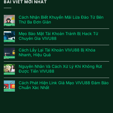
BÀI VIẾT MỚI NHẤT
Cách Nhận Biết Khuyến Mãi Lừa Đảo Từ Bên
Thứ Ba Đơn Giản
Mẹo Bảo Mật Tài Khoản Tránh Bị Hack Từ
Chuyên Gia VIVU88
Cách Lấy Lại Tài Khoản VIVU88 Bị Khóa
Nhanh, Hiệu Quả
Nguyên Nhân Và Cách Xử Lý Khi Không Rút
Được Tiền VIVU88
Cách Phát Hiện Link Giả Mạo VIVU88 Đảm Bảo
Chuẩn Xác Nhất