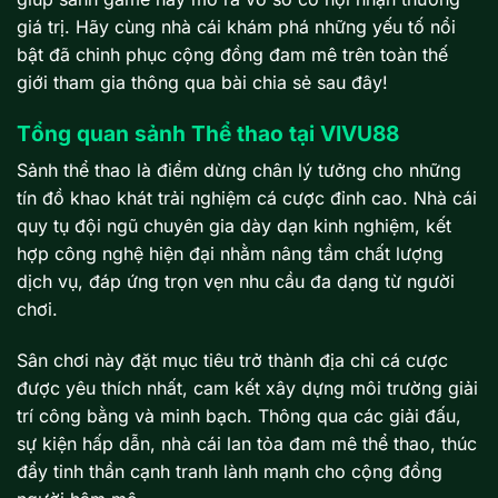
giá trị. Hãy cùng nhà cái khám phá những yếu tố nổi
bật đã chinh phục cộng đồng đam mê trên toàn thế
giới tham gia thông qua bài chia sẻ sau đây!
Tổng quan sảnh Thể thao tại VIVU88
Sảnh thể thao là điểm dừng chân lý tưởng cho những
tín đồ khao khát trải nghiệm cá cược đỉnh cao. Nhà cái
quy tụ đội ngũ chuyên gia dày dạn kinh nghiệm, kết
hợp công nghệ hiện đại nhằm nâng tầm chất lượng
dịch vụ, đáp ứng trọn vẹn nhu cầu đa dạng từ người
chơi.
Sân chơi này đặt mục tiêu trở thành địa chỉ cá cược
được yêu thích nhất, cam kết xây dựng môi trường giải
trí công bằng và minh bạch. Thông qua các giải đấu,
sự kiện hấp dẫn, nhà cái lan tỏa đam mê thể thao, thúc
đẩy tinh thần cạnh tranh lành mạnh cho cộng đồng