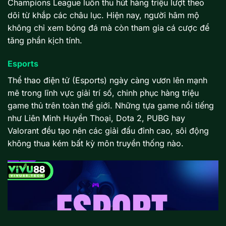
Champions League luôn thu hút hàng triệu lượt theo
dõi từ khắp các châu lục. Hiện nay, người hâm mộ
không chỉ xem bóng đá mà còn tham gia cá cược để
tăng phần kịch tính.
Esports
Thể thao điện tử (Esports) ngày càng vươn lên mạnh
mẽ trong lĩnh vực giải trí số, chinh phục hàng triệu
game thủ trên toàn thế giới. Những tựa game nổi tiếng
như Liên Minh Huyền Thoại, Dota 2, PUBG hay
Valorant đều tạo nên các giải đấu đỉnh cao, sôi động
không thua kém bất kỳ môn truyền thống nào.