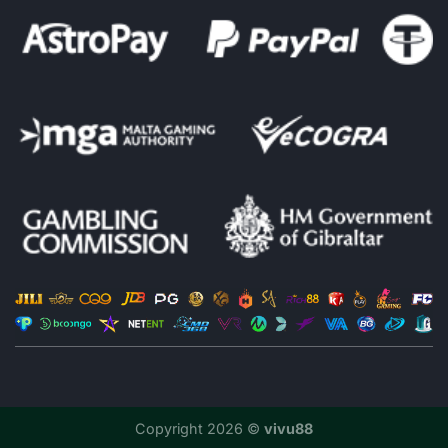
Copyright 2026 ©
vivu88