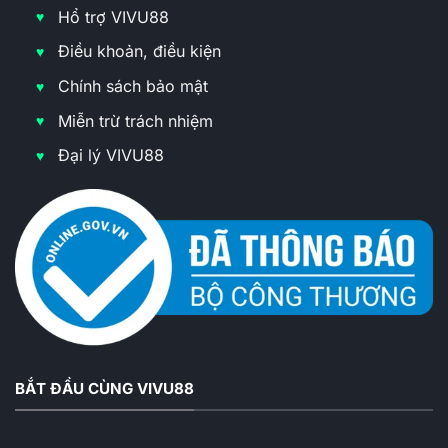
Hổ trợ VIVU88
Điều khoản, điều kiện
Chính sách bảo mật
Miễn trừ trách nhiệm
Đại lý VIVU88
BẮT ĐẦU CÙNG VIVU88