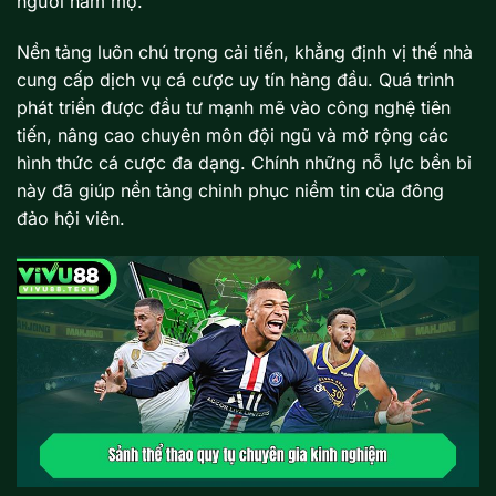
người hâm mộ.
Nền tảng luôn chú trọng cải tiến, khẳng định vị thế nhà
cung cấp dịch vụ cá cược uy tín hàng đầu. Quá trình
phát triển được đầu tư mạnh mẽ vào công nghệ tiên
tiến, nâng cao chuyên môn đội ngũ và mở rộng các
hình thức cá cược đa dạng. Chính những nỗ lực bền bỉ
này đã giúp nền tảng chinh phục niềm tin của đông
đảo hội viên.