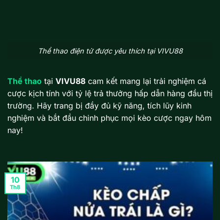
Thể thao điện tử được yêu thích tại VIVU88
Thể thao
tại
VIVU88
cam kết mang lại trải nghiệm cá
cược kịch tính với tỷ lệ trả thưởng hấp dẫn hàng đầu thị
trường. Hãy trang bị đầy đủ kỹ năng, tích lũy kinh
nghiệm và bắt đầu chinh phục mọi kèo cược ngay hôm
nay!
10
Th8