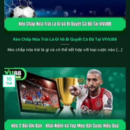
Kèo Chấp Nửa Trái Là Gì Và Bí Quyết Cá Độ Tại VIVU88
Kèo chấp nửa trái là gì và có thể kết hợp với loại cược nào [...]
10
Th8