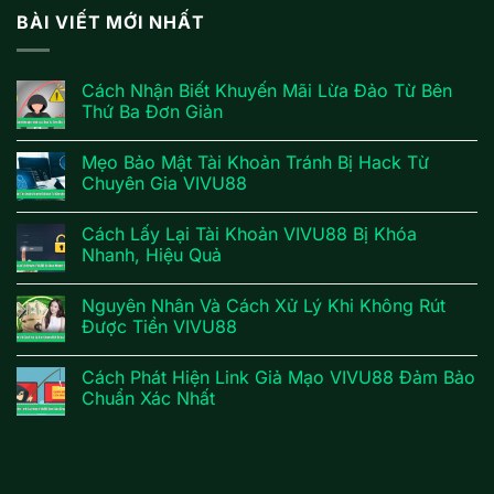
BÀI VIẾT MỚI NHẤT
Cách Nhận Biết Khuyến Mãi Lừa Đảo Từ Bên
Thứ Ba Đơn Giản
Mẹo Bảo Mật Tài Khoản Tránh Bị Hack Từ
Chuyên Gia VIVU88
Cách Lấy Lại Tài Khoản VIVU88 Bị Khóa
Nhanh, Hiệu Quả
Nguyên Nhân Và Cách Xử Lý Khi Không Rút
Được Tiền VIVU88
Cách Phát Hiện Link Giả Mạo VIVU88 Đảm Bảo
Chuẩn Xác Nhất