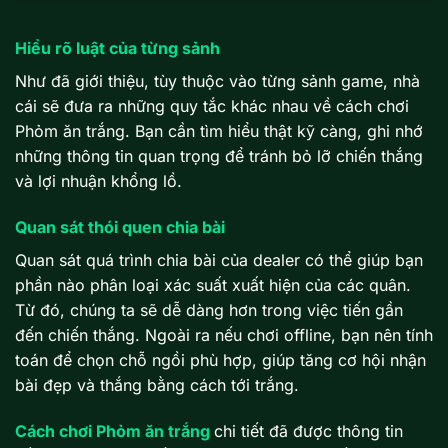
Hiểu rõ luật của từng sảnh
Như đã giới thiệu, tùy thuộc vào từng sảnh game, nhà
cái sẽ đưa ra những quy tắc khác nhau về cách chơi
Phỏm ăn trắng. Bạn cần tìm hiểu thật kỹ càng, ghi nhớ
những thông tin quan trọng để tránh bỏ lỡ chiến thắng
và lợi nhuận khổng lồ.
Quan sát thói quen chia bài
Quan sát quá trình chia bài của dealer có thể giúp bạn
phần nào phân loại xác suất xuất hiện của các quân.
Từ đó, chúng ta sẽ dễ dàng hơn trong việc tiến gần
đến chiến thắng. Ngoài ra nếu chơi offline, bạn nên tính
toán để chọn chỗ ngồi phù hợp, giúp tăng cơ hội nhận
bài đẹp và thắng bằng cách tới trắng.
Cách chơi Phỏm ăn trắng
chi tiết đã được thông tin