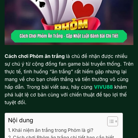
Cách chơi Phỏm ăn trắng
là chủ đề nhận được nhiều
sự chú ý từ cộng đồng fan game bài truyền thống. Trên
thực tế, tình huống “ăn trắng” rất hiếm gặp nhưng lại
mang về cho bạn chiến thắng và tiền thưởng vô cùng
hấp dẫn. Trong bài viết sau, hãy cùng
VIVU88
khám
phá luật lệ cơ bản cùng với chiến thuật để tạo lợi thế
tuyệt đối.
Nội dung
Khái niệm ăn trắng trong Phỏm là gì?
Cách chơi Phỏm ăn trắng chi tiết bạn cần biết