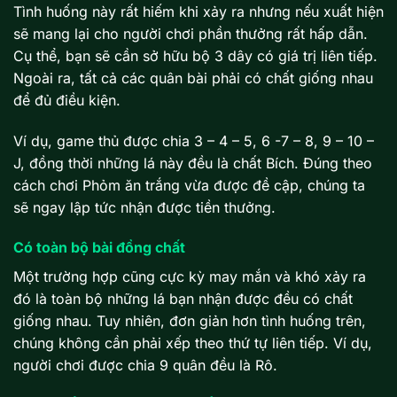
Tình huống này rất hiếm khi xảy ra nhưng nếu xuất hiện
sẽ mang lại cho người chơi phần thưởng rất hấp dẫn.
Cụ thể, bạn sẽ cần sở hữu bộ 3 dây có giá trị liên tiếp.
Ngoài ra, tất cả các quân bài phải có chất giống nhau
để đủ điều kiện.
Ví dụ, game thủ được chia 3 – 4 – 5, 6 -7 – 8, 9 – 10 –
J, đồng thời những lá này đều là chất Bích. Đúng theo
cách chơi Phỏm ăn trắng vừa được đề cập, chúng ta
sẽ ngay lập tức nhận được tiền thưởng.
Có toàn bộ bài đồng chất
Một trường hợp cũng cực kỳ may mắn và khó xảy ra
đó là toàn bộ những lá bạn nhận được đều có chất
giống nhau. Tuy nhiên, đơn giản hơn tình huống trên,
chúng không cần phải xếp theo thứ tự liên tiếp. Ví dụ,
người chơi được chia 9 quân đều là Rô.